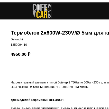
Термоблок 2х600W-230V/Ø 5мм для к
Delonghi
1352004-10
4950,00
₽
В корзину
Нагревательный элемент / литой бойлер 2 ТЭНа по 600w - 230v для 
вход / выход - Ø 5мм. Крепление 4 отверстия под болты.
Для моделей кофемашин DELONGHI
EN660, EN660 BEIGE NESPRESSO, EN660.R, EN660.R RED NESPRESS