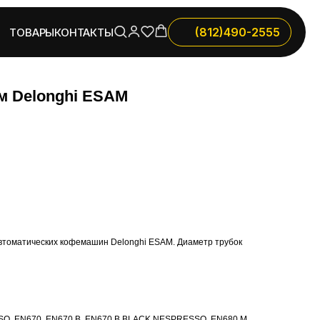
(812)490-2555
ТОВАРЫ
КОНТАКТЫ
м Delonghi ESAM
автоматических кофемашин Delonghi ESAM. Диаметр трубок
O, EN670, EN670.B, EN670.B BLACK NESPRESSO, EN680.M,